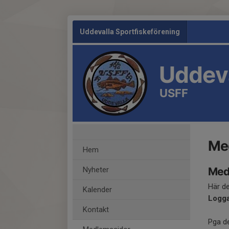
Uddevalla Sportfiskeförening
Uddeva
USFF
Me
Hem
Nyheter
Med
Här de
Kalender
Logga
Kontakt
Pga de