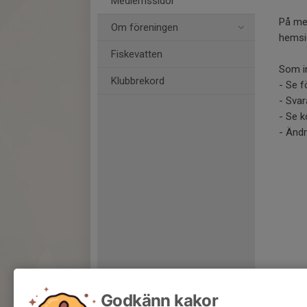
Medlemssidor
På med
Om föreningen
hemsi
Fiskevatten
Som in
Klubbrekord
- Se f
- Svar
- Se k
- Ändr
Godkänn kakor