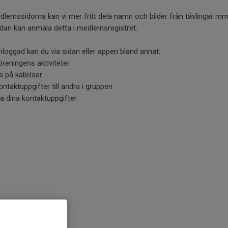
lemssidorna kan vi mer fritt dela namn och bilder från tävlingar m
dan kan anmäla detta i medlemsregistret.
loggad kan du via sidan eller appen bland annat:
öreningens aktiviteter
a på kallelser
ontaktuppgifter till andra i gruppen
a dina kontaktuppgifter