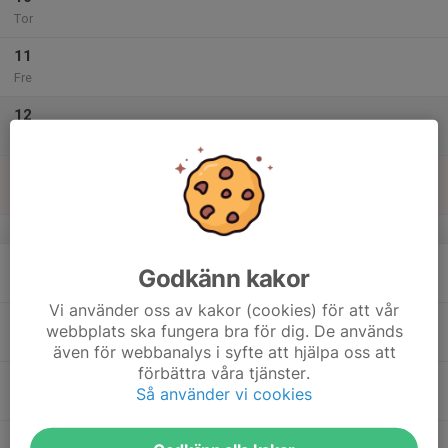
Tor
11
Fre
12
Lör
13
Sön
v.38
14
Godkänn kakor
Mån
Vi använder oss av kakor (cookies) för att vår
15
webbplats ska fungera bra för dig. De används
Tis
även för webbanalys i syfte att hjälpa oss att
förbättra våra tjänster.
16
Så använder vi cookies
Ons
17