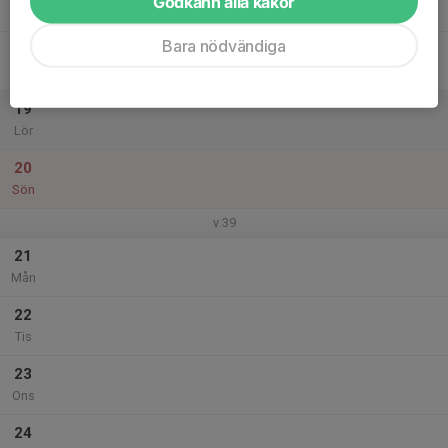
Godkänn alla kakor
Tor
Bara nödvändiga
18
Fre
19
Lör
20
Sön
v.39
21
Mån
22
Tis
23
Ons
24