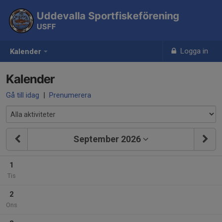
Uddevalla Sportfiskeförening
USFF
Logga in
Kalender
Kalender
Gå till idag
|
Prenumerera
September 2026
1
Tis
2
Ons