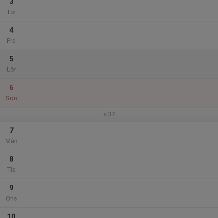
3
Tor
4
Fre
5
Lör
6
Sön
v.37
7
Mån
8
Tis
9
Ons
10