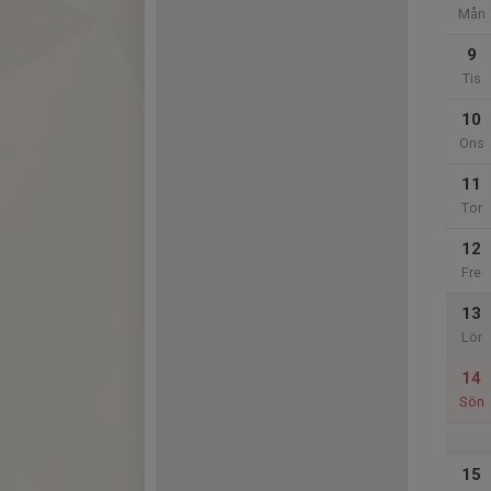
Mån
9
Tis
10
Ons
11
Tor
12
Fre
13
Lör
14
Sön
15