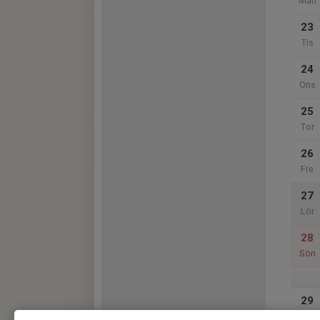
Mån
23
Tis
24
Ons
25
Tor
26
Fre
27
Lör
28
Sön
29
Mån