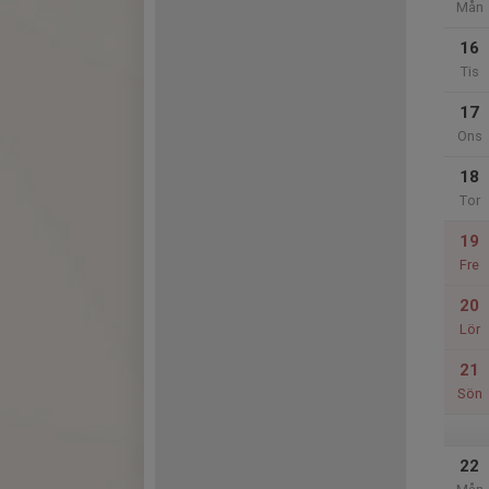
Mån
16
Tis
17
Ons
18
Tor
19
Fre
20
Lör
21
Sön
22