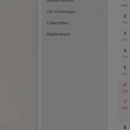
Medlemssidor
Mån
Om föreningen
2
Fiskevatten
Tis
3
Klubbrekord
Ons
4
Tor
5
Fre
6
Lör
7
Sön
8