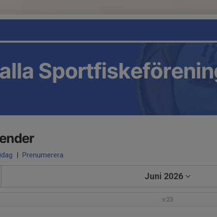
lla Sportfiskeförenin
lender
 idag
|
Prenumerera
Juni 2026
v.23