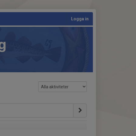
Logga in
g