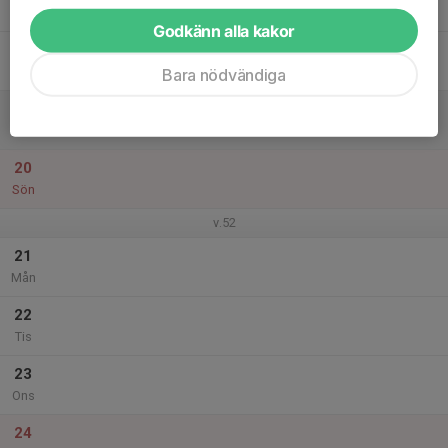
Tor
Godkänn alla kakor
18
Fre
Bara nödvändiga
19
Lör
20
Sön
v.52
21
Mån
22
Tis
23
Ons
24