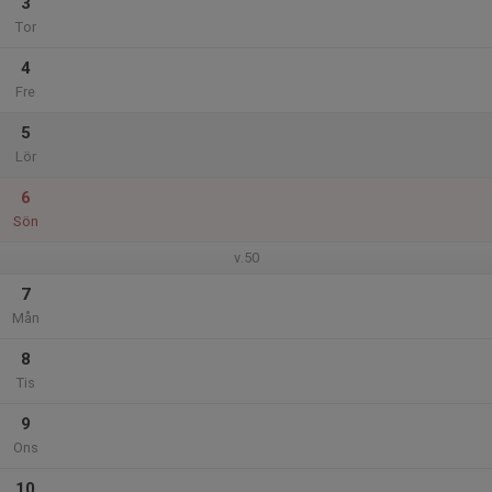
3
Tor
4
Fre
5
Lör
6
Sön
v.50
7
Mån
8
Tis
9
Ons
10